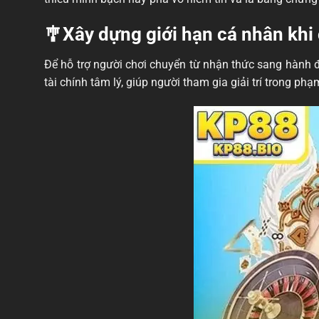
🎐Xây dựng giới hạn cá nhân khi
Để hỗ trợ người chơi chuyển từ nhận thức sang hành độ
tài chính tâm lý, giúp người tham gia giải trí trong phạ