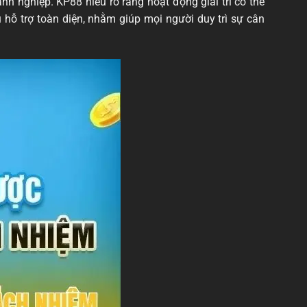
h nghiệp. KP88 hiểu rõ rằng hoạt động giải trí có thể
hỗ trợ toàn diện, nhằm giúp mọi người duy trì sự cân