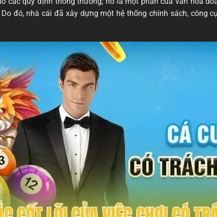
ổ các quy định thông thường; nó là một phần của văn hóa doan
 Do đó, nhà cái đã xây dựng một hệ thống chính sách, công cụ 