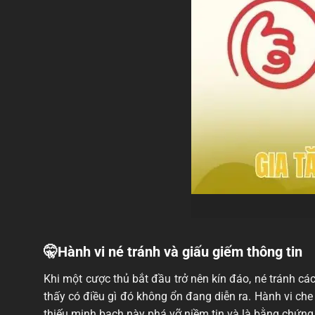
🤫Hành vi né tránh và giấu giếm thông tin
Khi một cược thủ bắt đầu trở nên kín đáo, né tránh cá
thấy có điều gì đó không ổn đang diễn ra. Hành vi che
thiếu minh bạch này phá vỡ niềm tin và là bằng chứng