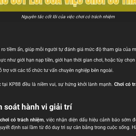
Nguyên tắc cốt lõi của việc chơi có trách nhiệm
i ro tiềm ẩn, giúp mỗi người tự đánh giá mức độ tham gia của m
c như giới hạn nạp tiền, giới hạn thời gian chơi, hoặc tùy chọn t
ỗ trợ với các tổ chức tư vấn chuyên nghiệp bên ngoài.
 tại KP88 đều là niềm vui, sự hứng khởi lành mạnh.
Chơi có t
soát hành vi giải trí
chơi có trách nhiệm
, việc nhận diện dấu hiệu cảnh báo sớm đó
quyết định sai lầm từ đó duy trì sự cân bằng trong cuộc sống. H