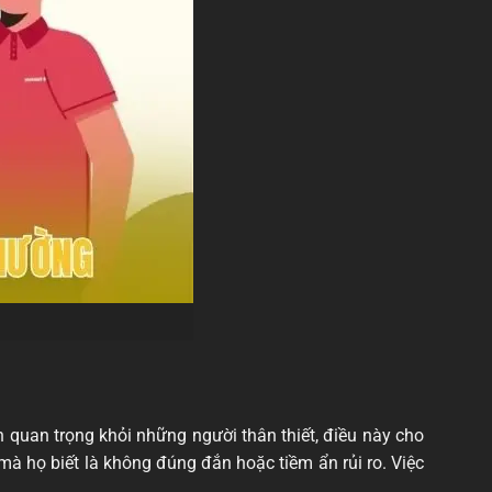
n quan trọng khỏi những người thân thiết, điều này cho
mà họ biết là không đúng đắn hoặc tiềm ẩn rủi ro. Việc