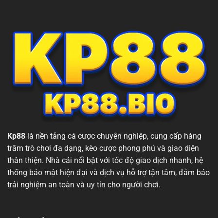
Kp88
là nền tảng cá cược chuyên nghiệp, cung cấp hàng
trăm trò chơi đa dạng, kèo cược phong phú và giao diện
thân thiện. Nhà cái nổi bật với tốc độ giao dịch nhanh, hệ
thống bảo mật hiện đại và dịch vụ hỗ trợ tận tâm, đảm bảo
trải nghiệm an toàn và uy tín cho người chơi.