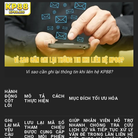
Vì sao cần ghi lại thông tin khi liên hệ KP88?
HÀNH
ĐỘNG
MÔ TẢ CÁCH
MỤC ĐÍCH TỐI ƯU HÓA
CỐT
THỰC HIỆN
LÕI
GHI
GIÚP NHÂN VIÊN HỖ TRỢ
LƯU LẠI MÃ SỐ
LẠI MÃ
NHANH CHÓNG TRA CỨU
THAM CHIẾU
YÊU
LỊCH SỬ VÀ TIẾP TỤC XỬ LÝ
ĐƯỢC CUNG CẤP
CẦU
VẤN ĐỀ TRONG LẦN LIÊN HỆ
CHO MỖI PHIÊN