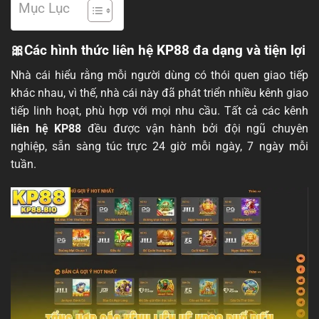
Mục Lục
🎀Các hình thức liên hệ KP88 đa dạng và tiện lợi
Nhà cái hiểu rằng mỗi người dùng có thói quen giao tiếp
khác nhau, vì thế, nhà cái này đã phát triển nhiều kênh giao
tiếp linh hoạt, phù hợp với mọi nhu cầu. Tất cả các kênh
liên hệ KP88
đều được vận hành bởi đội ngũ chuyên
nghiệp, sẵn sàng túc trực 24 giờ mỗi ngày, 7 ngày mỗi
tuần.