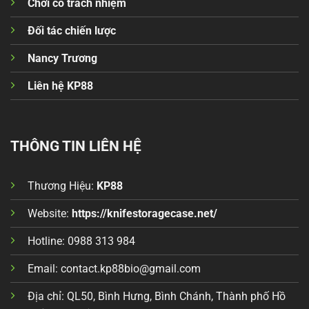
Chơi có trách nhiệm
Đối tác chiến lược
Nancy Trương
Liên hệ KP88
THÔNG TIN LIÊN HỆ
Thương Hiệu:
KP88
Website:
https://knifestoragecase.net/
Hotline: 0988 313 984
Email:
contact.kp88bio@gmail.com
Địa chỉ: QL50, Bình Hưng, Bình Chánh, Thành phố Hồ