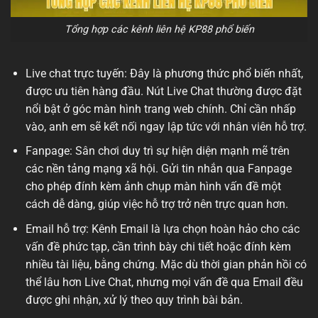
Tổng hợp các kênh liên hệ KP88 phổ biến
Live chat trực tuyến: Đây là phương thức phổ biến nhất,
được ưu tiên hàng đầu. Nút Live Chat thường được đặt
nổi bật ở góc màn hình trang web chính. Chỉ cần nhấp
vào, anh em sẽ kết nối ngay lập tức với nhân viên hỗ trợ.
Fanpage: Sân chơi duy trì sự hiện diện mạnh mẽ trên
các nền tảng mạng xã hội. Gửi tin nhắn qua Fanpage
cho phép đính kèm ảnh chụp màn hình vấn đề một
cách dễ dàng, giúp việc hỗ trợ trở nên trực quan hơn.
Email hỗ trợ: Kênh Email là lựa chọn hoàn hảo cho các
vấn đề phức tạp, cần trình bày chi tiết hoặc đính kèm
nhiều tài liệu, bằng chứng. Mặc dù thời gian phản hồi có
thể lâu hơn Live Chat, nhưng mọi vấn đề qua Email đều
được ghi nhận, xử lý theo quy trình bài bản.