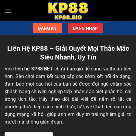
ĐĂNG KÝ
ĐĂNG NHẬP
Liên Hệ KP88 – Giải Quyết Mọi Thắc Mắc
Siêu Nhanh, Uy Tín
Việc
liên hệ
KP88 BET
chưa bao giờ dễ dàng và thuận tiện
hơn. Sân chơi cam kết cung cấp các kênh kết nối đa dạng,
đảm bảo mọi câu hỏi của bạn sẽ được đội ngũ chăm sóc
khách hàng chuyên nghiệp tiếp nhận đặc biệt phản hồi chỉ
trong tích tắc. Hãy theo dõi bài viết để nắm rõ tất cả
phương thức tiếp cận chính thức, từ Live Chat đến các ứng
dụng mạng xã hội, giúp anh em duy trì trải nghiệm giải trí
mượt mà không gián đoạn.