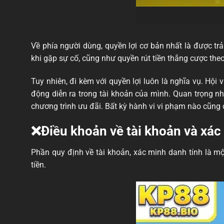
Về phía người dùng, quyền lợi cơ bản nhất là được tr
khi gặp sự cố, cũng như quyền rút tiền thắng cược the
Tuy nhiên, đi kèm với quyền lợi luôn là nghĩa vụ. Hội
động diễn ra trong tài khoản của mình. Quan trọng nh
chương trình ưu đãi. Bất kỳ hành vi vi phạm nào cũng 
❌Điều khoản về tài khoản và xác
Phần quy định về tài khoản, xác minh danh tính là mộ
tiền.