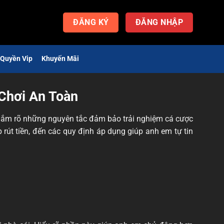
ĐĂNG KÝ
ĐĂNG NHẬP
 Quyền Vip
Khuyến Mãi
Chơi An Toàn
c nắm rõ những nguyên tắc đảm bảo trải nghiệm cá cược
p rút tiền, đến các quy định áp dụng giúp anh em tự tin