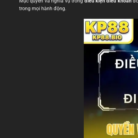
Mục quyền và nghĩa vụ trong
điều kiện điều khoản
đó
trong mọi hành động.