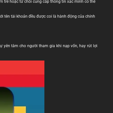
ậm trễ hoặc từ chối cung cấp thông tin xác minh có thể
ới tên tài khoản đều được coi là hành động của chính
ự yên tâm cho người tham gia khi nạp vốn, hay rút lợi