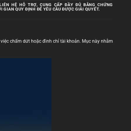
 LIÊN HỆ HỖ TRỢ, CUNG CẤP ĐẦY ĐỦ BẰNG CHỨNG
 GIAN QUY ĐỊNH ĐỂ YÊU CẦU ĐƯỢC GIẢI QUYẾT.
n việc chấm dứt hoặc đình chỉ tài khoản. Mục này nhằm