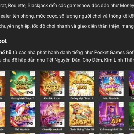
carat, Roulette, Blackjack đến các gameshow độc đáo như Mone
h dealer, tên phòng, mức cược, số lượng người chơi và thống kê k
 chuyên nghiệp, tốc độ chơi nhanh và giao diện thân thiện, man
pot
 nổ hũ
từ các nhà phát hành danh tiếng như Pocket Games Soft,
iều chủ đề hấp dẫn như Tết Nguyên Đán, Chợ Đêm, Kim Linh Thầ