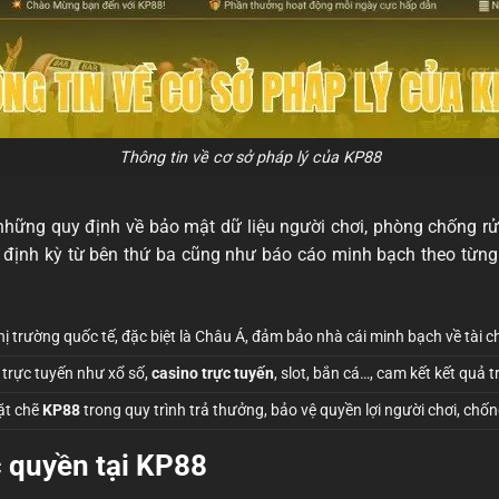
Thông tin về cơ sở pháp lý của KP88
những quy định về bảo mật dữ liệu người chơi, phòng chống rử
ơi định kỳ từ bên thứ ba cũng như báo cáo minh bạch theo từn
 trường quốc tế, đặc biệt là Châu Á, đảm bảo nhà cái minh bạch về tài c
 trực tuyến như xổ số,
casino trực tuyến
, slot, bắn cá…, cam kết kết quả
ặt chẽ
KP88
trong quy trình trả thưởng, bảo vệ quyền lợi người chơi, ch
 quyền tại KP88