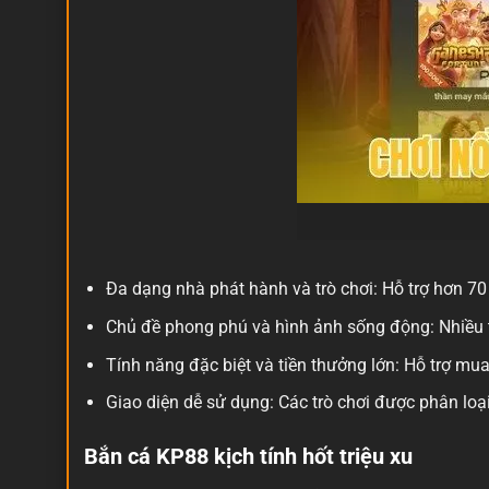
Đa dạng nhà phát hành và trò chơi: Hỗ trợ hơn 70
Chủ đề phong phú và hình ảnh sống động: Nhiều th
Tính năng đặc biệt và tiền thưởng lớn: Hỗ trợ mu
Giao diện dễ sử dụng: Các trò chơi được phân loại
Bắn cá KP88 kịch tính hốt triệu xu