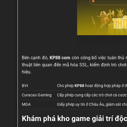
Bên cạnh đó,
KP88 com
còn công bố việc tuân thủ 
thuật liên quan đến mã hóa SSL, kiểm định trò ch
hiệu.
BVI
Cho phép
KP88
hoạt động hợp pháp ở thị
Curacao Gaming
Cấp phép cung cấp các trò chơi cá cược
MGA
Giấy phép uy tín ở Châu Âu, giám sát ch
Khám phá kho game giải trí độc