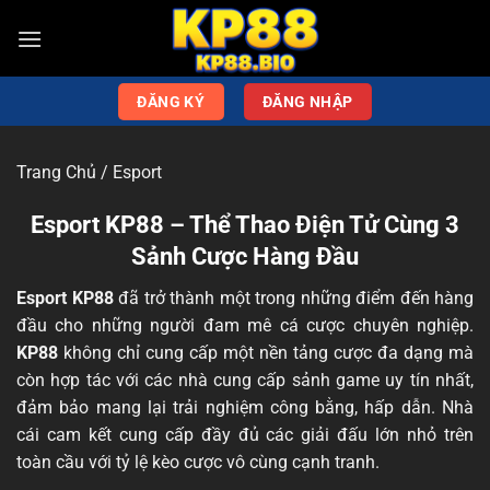
ĐĂNG KÝ
ĐĂNG NHẬP
Trang Chủ
/
Esport
Esport KP88 – Thể Thao Điện Tử Cùng 3
Sảnh Cược Hàng Đầu
Esport KP88
đã trở thành một trong những điểm đến hàng
đầu cho những người đam mê cá cược chuyên nghiệp.
KP88
không chỉ cung cấp một nền tảng cược đa dạng mà
còn hợp tác với các nhà cung cấp sảnh game uy tín nhất,
đảm bảo mang lại trải nghiệm công bằng, hấp dẫn. Nhà
cái cam kết cung cấp đầy đủ các giải đấu lớn nhỏ trên
toàn cầu với tỷ lệ kèo cược vô cùng cạnh tranh.