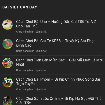
BÀI VIẾT GẦN ĐÂY
IA E-Sports mở rộng phạm vi giải đấu
Cách Chơi Bài Uno – Hướng Dẫn Chi Tiết Từ A-Z
Cho Tân Thủ
🎡TFGaming – Sảnh cược tập trung vào thị trường châu Á
Chức năng bình luận bị tắt
ở
Cách
TFGaming có sự am hiểu sâu sắc về thị hiếu cá cược của
Chơi
Cách Chơi Bài Cát Tê KP88 – Tuyệt Kỹ Sát Phạt
thị trường Châu Á. Sảnh tập trung mạnh vào các giải đấu
Bài
Đỉnh Cao
Uno
khu vực, các đội tuyển được yêu thích tại Trung Quốc, Hàn
Chức năng bình luận bị tắt
ở
–
Quốc và Đông Nam Á. Sảnh Esport cung cấp các loại kèo
Cách
Hướng
Chơi
Cách Chơi Tiến Lên Miền Bắc – Giải Mã Luật Lệ Mới
Dẫn
dễ hiểu, phù hợp với người mới bắt đầu tham gia. Tốc độ
Bài
Chi
Nhất
thanh toán, cập nhật kết quả luôn được đánh giá cao,
Cát
Tiết
Chức năng bình luận bị tắt
ở
Tê
Từ
mang lại trải nghiệm thoải mái.
Cách
KP88
A-
Chơi
Cách Chơi Bài Phỏm – Bí Kíp Chinh Phục Sòng Bài
–
Z
Tiến
Tuyệt
Trực Tuyến
Cho
Sảnh
Điểm mạnh đặc
Trò chơi phổ biến
Tỷ lệ kèo
Lên
Kỹ
Tân
cược
trưng
Chức năng bình luận bị tắt
ở
Miền
Sát
Thủ
Cách
Bắc
Phạt
Giao diện hiện đại,
LoL, Dota 2,
Rất cạnh
Chơi
IM Esport
Cách Chơi Sâm Lốc Online – Bí Kíp Hạ Gục Đối Thủ
–
Đỉnh
Live Betting
CS:GO
tranh
Bài
Giải
Siêu Tốc
Cao