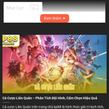
Mục Lục
Xem thêm
🕹️ 3 sảnh cược Esport KP88 độc quyền cho dân
chơi
KP88 tự hào giới thiệu 3 sảnh cược độc quyền, mỗi sảnh
đều có những ưu điểm, phong cách phục vụ riêng biệt, đáp
ứng mọi nhu cầu của người hâm mộ thể thao điện tử. Việc
hợp tác cùng những tên tuổi lớn trong ngành cá cược
Esport giúp đảm bảo chất lượng, sự ổn định của hệ thống
cược.
Cá Cược Liên Quân – Phân Tích Đội Hình, Cấm Chọn Hiệu Quả
Cá cược Liên Quân trên trang chủ kp88 là hình thức giải trí kịch tính,