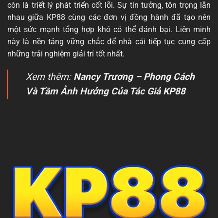
còn là triết lý phát triển cốt lõi. Sự tin tưởng, tôn trọng lẫn
nhau giữa KP88 cùng các đơn vị đồng hành đã tạo nên
một sức mạnh tổng hợp khó có thể đánh bại. Liên minh
này là nền tảng vững chắc để nhà cái tiếp tục cung cấp
những trải nghiệm giải trí tốt nhất.
Xem thêm:
Nancy Trương – Phong Cách
Và Tầm Ảnh Hưởng Của Tác Giả KP88