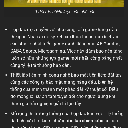
3 đối tác chiến lược của nhà cái
Hợp tác độc quyền với nhà cung cấp game hàng đầu
thế giới: Nhà cái đã ký kết các thỏa thuận đặc biệt với
các studio phát triển game danh tiếng như AE Gaming,
SABA Sports, Microgaming. Việc này đảm bảo nền tảng
luôn sở hữu những tựa game mới nhất, công bằng nhất
cùng tỷ lệ trả thưởng hấp dẫn.
Thiết lập liên minh công nghệ bảo mật tiên tiến: Bắt tay
cùng các công ty bảo mật mạng hàng đầu, biến hệ
thống của mình thành một pháo đài kỹ thuật số. Điều
đó mang lại sự an tâm tuyệt đối cho người dùng khi
tham gia trải nghiệm giải trí tại đây.
Mở rộng thị trường thông qua hợp tác khu vực: Hệ thống
đã tích cực tìm kiếm những
đối tác chiến lược
tại các
thị trường trọng điểm châu Á. Điều này nhằm mục đích