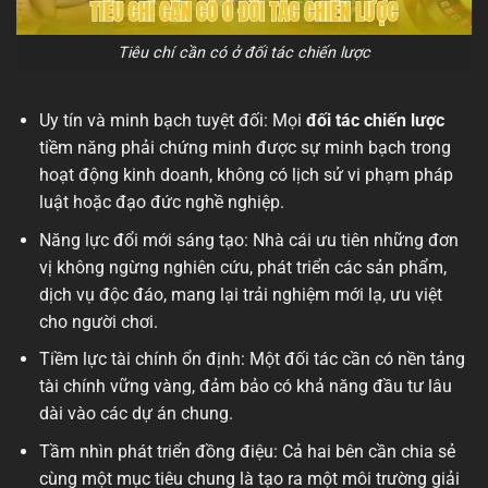
Tiêu chí cần có ở đối tác chiến lược
Uy tín và minh bạch tuyệt đối: Mọi
đối tác chiến lược
tiềm năng phải chứng minh được sự minh bạch trong
hoạt động kinh doanh, không có lịch sử vi phạm pháp
luật hoặc đạo đức nghề nghiệp.
Năng lực đổi mới sáng tạo: Nhà cái ưu tiên những đơn
vị không ngừng nghiên cứu, phát triển các sản phẩm,
dịch vụ độc đáo, mang lại trải nghiệm mới lạ, ưu việt
cho người chơi.
Tiềm lực tài chính ổn định: Một đối tác cần có nền tảng
tài chính vững vàng, đảm bảo có khả năng đầu tư lâu
dài vào các dự án chung.
Tầm nhìn phát triển đồng điệu: Cả hai bên cần chia sẻ
cùng một mục tiêu chung là tạo ra một môi trường giải