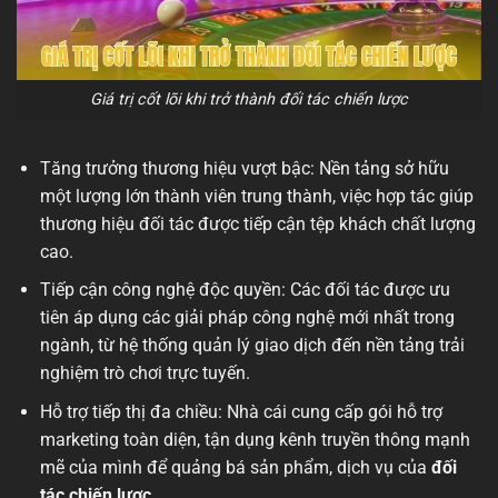
Giá trị cốt lõi khi trở thành đối tác chiến lược
Tăng trưởng thương hiệu vượt bậc: Nền tảng sở hữu
một lượng lớn thành viên trung thành, việc hợp tác giúp
thương hiệu đối tác được tiếp cận tệp khách chất lượng
cao.
Tiếp cận công nghệ độc quyền: Các đối tác được ưu
tiên áp dụng các giải pháp công nghệ mới nhất trong
ngành, từ hệ thống quản lý giao dịch đến nền tảng trải
nghiệm trò chơi trực tuyến.
Hỗ trợ tiếp thị đa chiều: Nhà cái cung cấp gói hỗ trợ
marketing toàn diện, tận dụng kênh truyền thông mạnh
mẽ của mình để quảng bá sản phẩm, dịch vụ của
đối
tác chiến lược
.