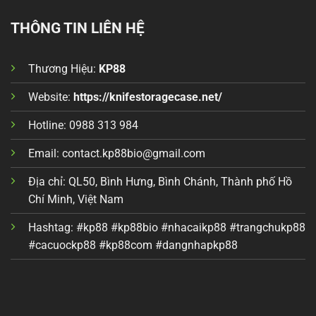
THÔNG TIN LIÊN HỆ
Thương Hiệu:
KP88
Website:
https://knifestoragecase.net/
Hotline: 0988 313 984
Email:
contact.kp88bio@gmail.com
Địa chỉ: QL50, Bình Hưng, Bình Chánh, Thành phố Hồ
Chí Minh, Việt Nam
Hashtag: #kp88 #kp88bio #nhacaikp88 #trangchukp88
#cacuockp88 #kp88com #dangnhapkp88