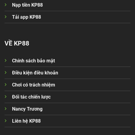
Nạp tiền KP88
Tải app KP88
VỀ KP88
Chính sách bảo mật
Điều kiện điều khoản
Chơi có trách nhiệm
Đối tác chiến lược
Nancy Trương
Liên hệ KP88