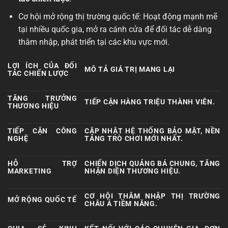
Cơ hội mở rộng thị trường quốc tế: Hoạt động mạnh mẽ
tại nhiều quốc gia, mở ra cánh cửa để đối tác dễ dàng
thâm nhập, phát triển tại các khu vực mới.
LỢI ÍCH CỦA ĐỐI
MÔ TẢ GIÁ TRỊ MANG LẠI
TÁC CHIẾN LƯỢC
TĂNG TRƯỞNG
TIẾP CẬN HÀNG TRIỆU THÀNH VIÊN.
THƯƠNG HIỆU
TIẾP CẬN CÔNG
CẬP NHẬT HỆ THỐNG BẢO MẬT, NỀN
NGHỆ
TẢNG TRÒ CHƠI MỚI NHẤT.
HỖ TRỢ
CHIẾN DỊCH QUẢNG BÁ CHUNG, TĂNG
MARKETING
NHẬN DIỆN THƯƠNG HIỆU.
CƠ HỘI THÂM NHẬP THỊ TRƯỜNG
MỞ RỘNG QUỐC TẾ
CHÂU Á TIỀM NĂNG.