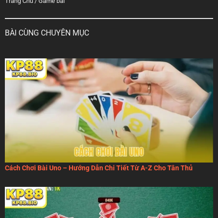
Trang Chủ
/
Game bài
BÀI CÙNG CHUYÊN MỤC
Cách Chơi Bài Uno – Hướng Dẫn Chi Tiết Từ A-Z Cho Tân Thủ