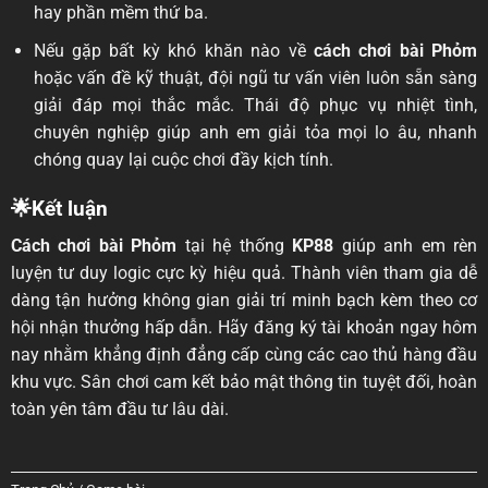
hay phần mềm thứ ba.
Nếu gặp bất kỳ khó khăn nào về
cách chơi bài Phỏm
hoặc vấn đề kỹ thuật, đội ngũ tư vấn viên luôn sẵn sàng
giải đáp mọi thắc mắc. Thái độ phục vụ nhiệt tình,
chuyên nghiệp giúp anh em giải tỏa mọi lo âu, nhanh
chóng quay lại cuộc chơi đầy kịch tính.
🌟Kết luận
Cách chơi bài Phỏm
tại hệ thống
KP88
giúp anh em rèn
luyện tư duy logic cực kỳ hiệu quả. Thành viên tham gia dễ
dàng tận hưởng không gian giải trí minh bạch kèm theo cơ
hội nhận thưởng hấp dẫn. Hãy đăng ký tài khoản ngay hôm
nay nhằm khẳng định đẳng cấp cùng các cao thủ hàng đầu
khu vực. Sân chơi cam kết bảo mật thông tin tuyệt đối, hoàn
toàn yên tâm đầu tư lâu dài.