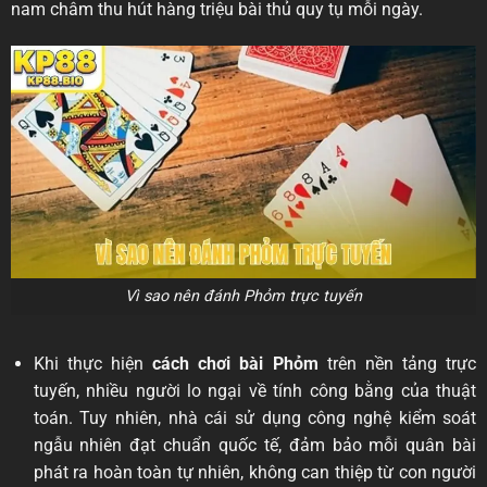
nam châm thu hút hàng triệu bài thủ quy tụ mỗi ngày.
Vì sao nên đánh Phỏm trực tuyến
Khi thực hiện
cách chơi bài Phỏm
trên nền tảng trực
tuyến, nhiều người lo ngại về tính công bằng của thuật
toán. Tuy nhiên, nhà cái sử dụng công nghệ kiểm soát
ngẫu nhiên đạt chuẩn quốc tế, đảm bảo mỗi quân bài
phát ra hoàn toàn tự nhiên, không can thiệp từ con người