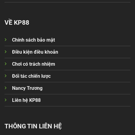
VỀ KP88
Chính sách bảo mật
Điều kiện điều khoản
Chơi có trách nhiệm
Đối tác chiến lược
Nancy Trương
Liên hệ KP88
THÔNG TIN LIÊN HỆ