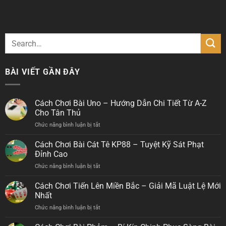
BÀI VIẾT GẦN ĐÂY
Cách Chơi Bài Uno – Hướng Dẫn Chi Tiết Từ A-Z
Cho Tân Thủ
Chức năng bình luận bị tắt
ở
Cách
Chơi
Cách Chơi Bài Cát Tê KP88 – Tuyệt Kỹ Sát Phạt
Bài
Đỉnh Cao
Uno
Chức năng bình luận bị tắt
ở
–
Cách
Hướng
Chơi
Cách Chơi Tiến Lên Miền Bắc – Giải Mã Luật Lệ Mới
Dẫn
Bài
Chi
Nhất
Cát
Tiết
Chức năng bình luận bị tắt
ở
Tê
Từ
Cách
KP88
A-
Chơi