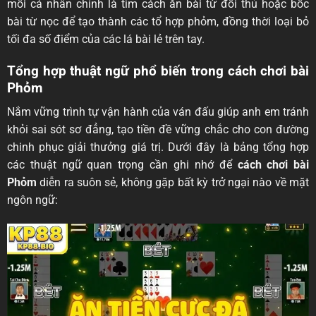
mỗi cá nhân chính là tìm cách ăn bài từ đối thủ hoặc bốc
bài từ nọc để tạo thành các tổ hợp phỏm, đồng thời loại bỏ
tối đa số điểm của các lá bài lẻ trên tay.
Tổng hợp thuật ngữ phổ biến trong cách chơi bài
Phỏm
Nắm vững trình tự vận hành của ván đấu giúp anh em tránh
khỏi sai sót sơ đẳng, tạo tiền đề vững chắc cho con đường
chinh phục giải thưởng giá trị. Dưới đây là bảng tổng hợp
các thuật ngữ quan trọng cần ghi nhớ để
cách chơi bài
Phỏm
diễn ra suôn sẻ, không gặp bất kỳ trở ngại nào về mặt
ngôn ngữ: