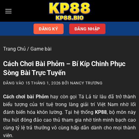
ĐĂNG KÝ
ĐĂNG NHẬP
Trang Chủ
/
Game bài
Cách Chơi Bài Phỏm – Bí Kíp Chinh Phục
Sòng Bài Trực Tuyến
ĐĂNG VÀO
15 THÁNG 1, 2026
BỞI
NANCY TRƯƠNG
Cách chơi bài Phỏm
hay còn gọi Tá Lả từ lâu đã trở thành
biểu tượng của trí tuệ trong làng giải trí Việt Nam nhờ lối
đánh biến hóa khôn lường. Tại hệ thống
KP88
, bộ môn này
thu hút đông đảo cao thủ tham gia nhờ tính minh bạch cao
cùng tỷ lệ trả thưởng vô cùng hấp dẫn dành cho mọi thành
viên.