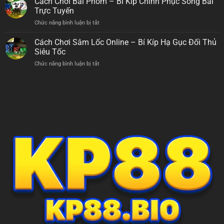
Cách Chơi Bài Phỏm – Bí Kíp Chinh Phục Sòng Bài
–
Z
Tiến
Tuyệt
Trực Tuyến
Cho
Lên
Kỹ
Tân
Chức năng bình luận bị tắt
ở
Miền
Sát
Thủ
Cách
Bắc
Phạt
Chơi
Cách Chơi Sâm Lốc Online – Bí Kíp Hạ Gục Đối Thủ
–
Đỉnh
Bài
Giải
Siêu Tốc
Cao
Phỏm
Mã
Chức năng bình luận bị tắt
ở
–
Luật
Cách
Bí
Lệ
Chơi
Kíp
Mới
Sâm
Chinh
Nhất
Lốc
Phục
Online
Sòng
–
Bài
Bí
Trực
Kíp
Tuyến
Hạ
Gục
Đối
Thủ
Siêu
Tốc