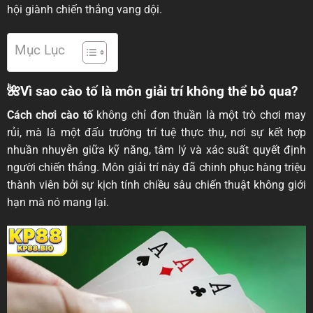
hội giành chiến thắng vang dội.
Mục Lục
🌺Vì sao cào tố là môn giải trí không thể bỏ qua?
Cách chơi cào tố
không chỉ đơn thuần là một trò chơi may
rủi, mà là một đấu trường trí tuệ thực thụ, nơi sự kết hợp
nhuần nhuyễn giữa kỹ năng, tâm lý và xác suất quyết định
người chiến thắng. Môn giải trí này đã chinh phục hàng triệu
thành viên bởi sự kịch tính chiều sâu chiến thuật không giới
hạn mà nó mang lại.