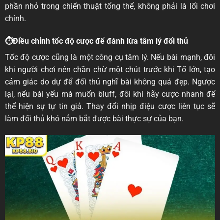
phần nhỏ trong chiến thuật tổng thể, không phải là lối chơi
chính.
⏱️Điều chỉnh tốc độ cược để đánh lừa tâm lý đối thủ
Tốc độ cược cũng là một công cụ tâm lý. Nếu bài mạnh, đôi
khi người chơi nên chần chừ một chút trước khi Tố lớn, tạo
cảm giác do dự để đối thủ nghĩ bài không quá đẹp. Ngược
lại, nếu bài yếu mà muốn bluff, đôi khi hãy cược nhanh để
thể hiện sự tự tin giả. Thay đổi nhịp điệu cược liên tục sẽ
làm đối thủ khó nắm bắt được bài thực sự của bạn.