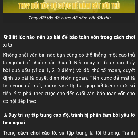
Thay đổi tốc độ cược để nắm bắt đối thủ
🔄Biết lúc nào nên úp bài để bảo toàn vốn trong cách chơi
xì tố
Không phải ván bài nào bạn cũng có thể thắng, một cao thủ
là người biết chấp nhận thua ít. Nếu ngay từ đầu nhận thấy
bài quá xấu (ví dụ 1, 2, 3 điểm) và đối thủ tố mạnh, quyết
định úp bài là quyết định khôn ngoan. Tiền cược đã mất là
tiền cược đã mất, nhưng việc Úp bài giúp tiết kiệm được số
tiền lẽ ra phải theo cược cho đến cuối ván, bảo toàn vốn cho
cơ hội tiếp theo.
🧘Duy trì sự tập trung cao độ, tránh bị phân tâm bởi yếu tố
bên ngoài
Trong
cách chơi cào tố
, sự tập trung là tối thượng. Tránh