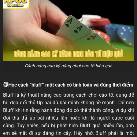
Cách nâng cao kỹ năng chơi cào tố hiệu quả
😈Học cách “bluff” một cách có tính toán và đúng thời điểm
Bluff là kỹ thuật nâng cao trong cách chơi cào tố, dùng để
hù dọa đối thủ Úp bài dù bài mình không hề mạnh. Chỉ nên
Bluff khi tin rằng hành động đó có thể thành công, ví dụ khi
đối thủ đã úp bài nhiều lần hoặc khi là người cược cuối
cùng. Tuy nhiên, nếu bị phát hiện Bluff quá nhiều lần, anh
em sẽ mất đi sự đáng tin cậy. Hãy nhớ, Bluff phải là một