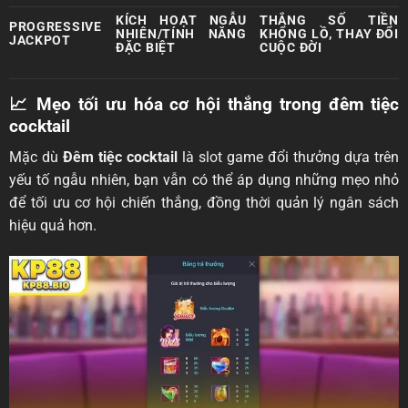
KÍCH HOẠT NGẪU
THẮNG SỐ TIỀN
PROGRESSIVE
NHIÊN/TÍNH NĂNG
KHỔNG LỒ, THAY ĐỔI
JACKPOT
ĐẶC BIỆT
CUỘC ĐỜI
📈 Mẹo tối ưu hóa cơ hội thắng trong đêm tiệc
cocktail
Mặc dù
Đêm tiệc cocktail
là slot game đổi thưởng dựa trên
yếu tố ngẫu nhiên, bạn vẫn có thể áp dụng những mẹo nhỏ
để tối ưu cơ hội chiến thắng, đồng thời quản lý ngân sách
hiệu quả hơn.