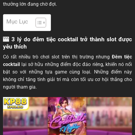
thưởng lớn đang chờ đợi.
Mục Lục
🎰 3 lý do đêm tiệc cocktail trở thành slot được
yêu thích
Có rất nhiều trò chơi slot trên thị trường nhưng
Đêm tiệc
cocktail
lại sở hữu những điểm độc đáo riêng, khiến nó nổi
bật so với những tựa game cùng loại. Những điểm này
không chỉ tăng tính giải trí mà còn tối ưu cơ hội thắng cho
người tham gia.