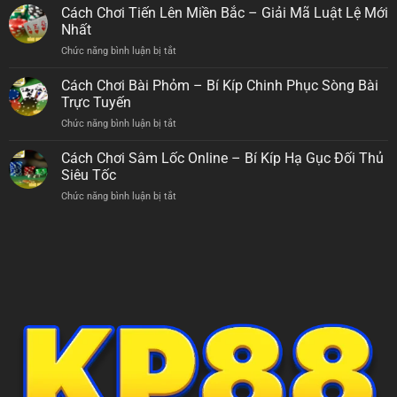
Chơi
Cách Chơi Tiến Lên Miền Bắc – Giải Mã Luật Lệ Mới
Dẫn
Bài
Chi
Nhất
Cát
Tiết
Chức năng bình luận bị tắt
ở
Tê
Từ
Cách
KP88
A-
Chơi
Cách Chơi Bài Phỏm – Bí Kíp Chinh Phục Sòng Bài
–
Z
Tiến
Tuyệt
Trực Tuyến
Cho
Lên
Kỹ
Tân
Chức năng bình luận bị tắt
ở
Miền
Sát
Thủ
Cách
Bắc
Phạt
Chơi
Cách Chơi Sâm Lốc Online – Bí Kíp Hạ Gục Đối Thủ
–
Đỉnh
Bài
Giải
Siêu Tốc
Cao
Phỏm
Mã
Chức năng bình luận bị tắt
ở
–
Luật
Cách
Bí
Lệ
Chơi
Kíp
Mới
Sâm
Chinh
Nhất
Lốc
Phục
Online
Sòng
–
Bài
Bí
Trực
Kíp
Tuyến
Hạ
Gục
Đối
Thủ
Siêu