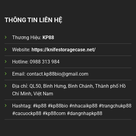
THÔNG TIN LIÊN HỆ
Thương Hiệu:
KP88
Website:
https://knifestoragecase.net/
Hotline: 0988 313 984
Email:
contact.kp88bio@gmail.com
Địa chỉ: QL50, Bình Hưng, Bình Chánh, Thành phố Hồ
Chí Minh, Việt Nam
Hashtag: #kp88 #kp88bio #nhacaikp88 #trangchukp88
#cacuockp88 #kp88com #dangnhapkp88