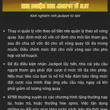
Kinh nghiệm rinh jackpot từ slot
Thay vì quản lý vốn theo số tiền nên quản lý theo số vòng
quay. Xác định một số vốn cố định cho mỗi lần tham gia,
sau đó chia số vốn đó cho số vòng quay tối đa mong
muốn. Điều chỉnh mức đặt cho mỗi vòng sao cho phù
hợp với kế hoạch.
Để đủ điều kiện nhận Jackpot lũy tiến, nhà cái yêu cầu
người tham gia phải đặt cược ở mức tối đa cho phép.
Nếu mục tiêu của bạn là nổ hũ hãy đảm bảo rằng mức
đặt cược của mình đáp ứng yêu cầu này, ngay cả khi
phải giảm số lượng vòng quay.
KP88 thường xuyên có các chương trình tặng thưởng nạp
lại, hoàn trả, hoặc thưởng free spins. Việc tận dụng
những ưu đãi này giúp tăng ngân sách, kéo dài thời gian