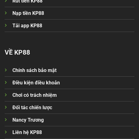
Rút tiền KP88
Nạp tiền KP88
Tải app KP88
VỀ KP88
Chính sách bảo mật
Điều kiện điều khoản
Chơi có trách nhiệm
Đối tác chiến lược
Nancy Trương
Liên hệ KP88