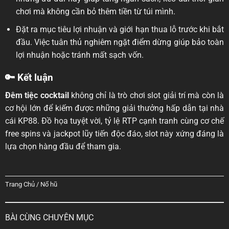
chơi mà không cần bỏ thêm tiền từ túi mình.
Đặt ra mục tiêu lợi nhuận và giới hạn thua lỗ trước khi bắt
đầu. Việc tuân thủ nghiêm ngặt điểm dừng giúp bảo toàn
lợi nhuận hoặc tránh mất sạch vốn.
🔑 Kết luận
Đêm tiệc cocktail
không chỉ là trò chơi slot giải trí mà còn là
cơ hội lớn để kiếm được những giải thưởng hấp dẫn tại nhà
cái KP88. Đồ họa tuyệt vời, tỷ lệ RTP cạnh tranh cùng cơ chế
free spins và jackpot lũy tiến độc đáo, slot này xứng đáng là
lựa chọn hàng đầu để tham gia.
Trang Chủ
/
Nổ hũ
BÀI CÙNG CHUYÊN MỤC